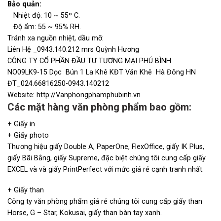
Bảo quản:
Nhiệt độ:
10 ~ 55º C.
Độ ẩm: 55 ~ 95% RH.
Tránh xa nguồn nhiệt, dầu mỡ.
Liên Hệ _0943.140.212 mrs Quỳnh Hương
CÔNG TY CỔ PHẦN ĐẦU TƯ TƯƠNG MẠI PHÚ BÌNH
NO09LK9-15 Dọc Bún 1 La Khê KĐT Văn Khê Hà Đông HN
ĐT_024.66816250-0943.140212
Website:
http://Vanphongphamphubinh.vn
Các mặt hàng văn phòng phẩm bao gồm:
+ Giấy in
+ Giấy photo
Thương hiệu giấy Double A, PaperOne, FlexOffice, giấy IK Plus,
giấy Bãi Bằng, giấy Supreme, đặc biệt chúng tôi cung cấp giấy
EXCEL và và giấy PrintPerfect với mức giá rẻ cạnh tranh nhất.
+ Giấy than
Công ty văn phòng phẩm giá rẻ chúng tôi cung cấp giấy than
Horse, G – Star, Kokusai, giấy than bàn tay xanh.