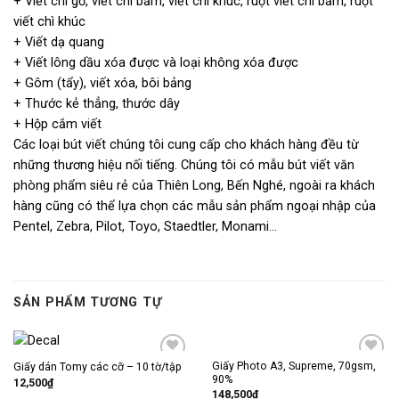
+ Viết chì gỗ, viết chì bấm, viết chì khúc, ruột viết chì bấm, ruột
viết chì khúc
+ Viết dạ quang
+ Viết lông dầu xóa được và loại không xóa được
+ Gôm (tẩy), viết xóa, bôi bảng
+ Thước kẻ thẳng, thước dây
+ Hộp cắm viết
Các loại bút viết chúng tôi cung cấp cho khách hàng đều từ
những thương hiệu nối tiếng. Chúng tôi có mẫu bút viết văn
phòng phẩm siêu rẻ của Thiên Long, Bến Nghé, ngoài ra khách
hàng cũng có thể lựa chọn các mẫu sản phẩm ngoại nhập của
Pentel, Zebra, Pilot, Toyo, Staedtler, Monami…
SẢN PHẨM TƯƠNG TỰ
Giấy Photo A3, Supreme, 70gsm,
Giấy dán Tomy các cỡ – 10 tờ/tập
Thêm
Thêm
90%
vào
vào
12,500
₫
mục
mục
148,500
₫