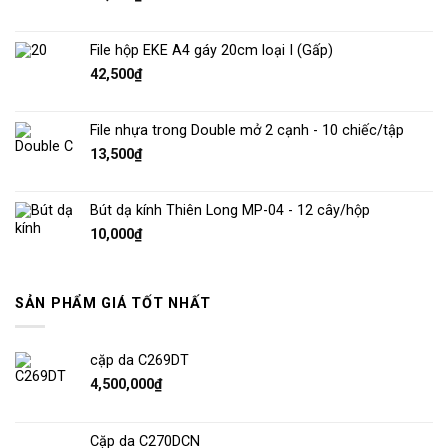
File hộp EKE A4 gáy 20cm loại I (Gấp)
42,500
₫
File nhựa trong Double mở 2 cạnh - 10 chiếc/tập
13,500
₫
Bút dạ kính Thiên Long MP-04 - 12 cây/hộp
10,000
₫
SẢN PHẨM GIÁ TỐT NHẤT
cặp da C269DT
4,500,000
₫
Cặp da C270DCN