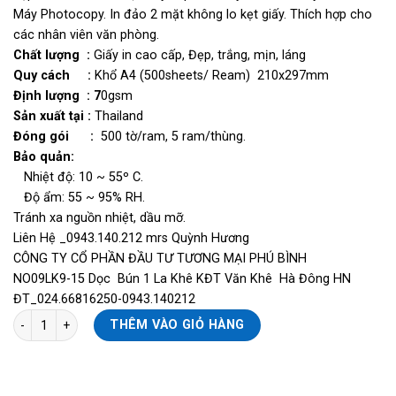
Máy Photocopy. In đảo 2 mặt không lo kẹt giấy. Thích hợp cho
các nhân viên văn phòng.
Chất lượng :
Giấy in cao cấp, Đẹp, trắng, mịn, láng
Quy cách :
Khổ A4 (500sheets/ Ream) 210x297mm
Định lượng : 7
0gsm
Sản xuất tại :
Thailand
Đóng gói :
500 tờ/ram, 5 ram/thùng.
Bảo quản:
Nhiệt độ:
10 ~ 55º C.
Độ ẩm: 55 ~ 95% RH.
Tránh xa nguồn nhiệt, dầu mỡ.
Liên Hệ _0943.140.212 mrs Quỳnh Hương
CÔNG TY CỔ PHẦN ĐẦU TƯ TƯƠNG MẠI PHÚ BÌNH
NO09LK9-15 Dọc Bún 1 La Khê KĐT Văn Khê Hà Đông HN
ĐT_024.66816250-0943.140212
Giấy Double A A4 70gsm, 90% số lượng
THÊM VÀO GIỎ HÀNG