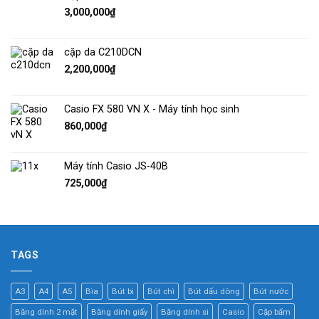
3,000,000
₫
cặp da C210DCN
2,200,000
₫
Casio FX 580 VN X - Máy tính học sinh
860,000
₫
Máy tính Casio JS-40B
725,000
₫
TAGS
A3
A4
A5
Bìa
Bút bi
Bút chì
Bút dấu dòng
Bút nước
Băng dính 2 mặt
Băng dính giấy
Băng dính si
Casio
Cặp bấm