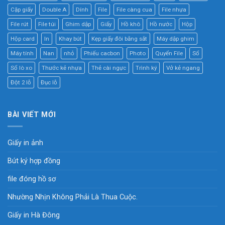
Cặp giấy
Double A
Dính
File
File càng cua
File nhựa
File rút
File túi
Ghim dập
Giấy
Hồ khô
Hồ nước
Hộp
Hộp card
In
Khay bút
Kẹp giấy đôi bằng sắt
Máy dập ghim
Máy tính
Nan
nhỏ
Phiếu cacbon
Photo
Quyển File
Sổ
Sổ lò xo
Thước kẻ nhựa
Thẻ cài ngực
Trình ký
Vở kẻ ngang
Đột 2 lỗ
Đục lỗ
BÀI VIẾT MỚI
Giấy in ảnh
Bút ký hợp đồng
file đóng hồ sơ
Nhường Nhịn Không Phải Là Thua Cuộc.
Giấy in Hà Đông