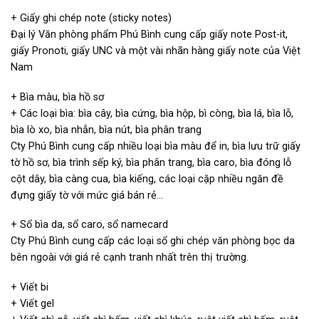
+ Giấy ghi chép note (sticky notes)
Đại lý Văn phòng phẩm Phú Bình cung cấp giấy note Post-it,
giấy Pronoti, giấy UNC và một vài nhãn hàng giấy note của Việt
Nam
+ Bìa màu, bìa hồ sơ
+ Các loại bìa: bìa cây, bìa cứng, bìa hộp, bì còng, bìa lá, bìa lỗ,
bìa lò xo, bìa nhẫn, bìa nút, bìa phân trang
Cty Phú Bình cung cấp nhiều loại bìa màu để in, bìa lưu trữ giấy
tờ hồ sơ, bìa trình sếp ký, bìa phân trang, bìa caro, bìa đóng lỗ
cột dây, bìa càng cua, bìa kiếng, các loại cặp nhiều ngăn đề
đựng giấy tờ với mức giá bán rẻ…
+ Sổ bìa da, sổ caro, sổ namecard
Cty Phú Bình cung cấp các loại sổ ghi chép văn phòng bọc da
bên ngoài với giá rẻ cạnh tranh nhất trên thị trường.
+ Viết bi
+ Viết gel