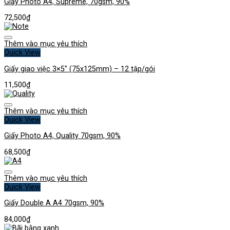
Giấy Photo A4, Supreme, 70gsm, 90%
72,500
₫
Thêm vào mục yêu thích
Quick View
Giấy giao việc 3×5″ (75x125mm) – 12 tập/gói
11,500
₫
Thêm vào mục yêu thích
Quick View
Giấy Photo A4, Quality 70gsm, 90%
68,500
₫
Thêm vào mục yêu thích
Quick View
Giấy Double A A4 70gsm, 90%
84,000
₫