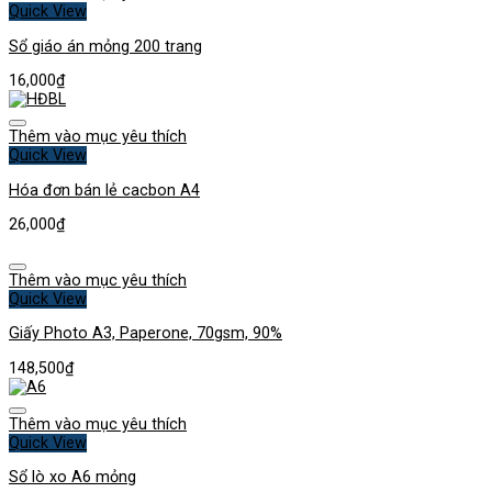
Quick View
Sổ giáo án mỏng 200 trang
16,000
₫
Thêm vào mục yêu thích
Quick View
Hóa đơn bán lẻ cacbon A4
26,000
₫
Thêm vào mục yêu thích
Quick View
Giấy Photo A3, Paperone, 70gsm, 90%
148,500
₫
Thêm vào mục yêu thích
Quick View
Sổ lò xo A6 mỏng