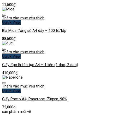
11,500
₫
Thêm vào mục yêu thích
Quick View
Bìa Mica đóng sổ A4 dày – 100 tờ/tập
88,500
₫
Thêm vào mục yêu thích
Quick View
Giấy đục lỗ liên tục A4 – 1 liên (1 dao, 2 dao)
410,000
₫
Thêm vào mục yêu thích
Quick View
Giấy Photo A4, Paperone, 70gsm, 90%
72,000
₫
sản phẩm mới về