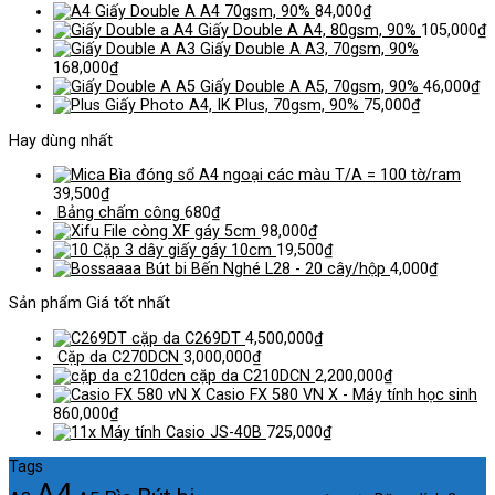
Giấy Double A A4 70gsm, 90%
84,000
₫
Giấy Double A A4, 80gsm, 90%
105,000
₫
Giấy Double A A3, 70gsm, 90%
168,000
₫
Giấy Double A A5, 70gsm, 90%
46,000
₫
Giấy Photo A4, IK Plus, 70gsm, 90%
75,000
₫
Hay dùng nhất
Bìa đóng sổ A4 ngoại các màu T/A = 100 tờ/ram
39,500
₫
Bảng chấm công
680
₫
File còng XF gáy 5cm
98,000
₫
Cặp 3 dây giấy gáy 10cm
19,500
₫
Bút bi Bến Nghé L28 - 20 cây/hộp
4,000
₫
Sản phẩm Giá tốt nhất
cặp da C269DT
4,500,000
₫
Cặp da C270DCN
3,000,000
₫
cặp da C210DCN
2,200,000
₫
Casio FX 580 VN X - Máy tính học sinh
860,000
₫
Máy tính Casio JS-40B
725,000
₫
Tags
A4