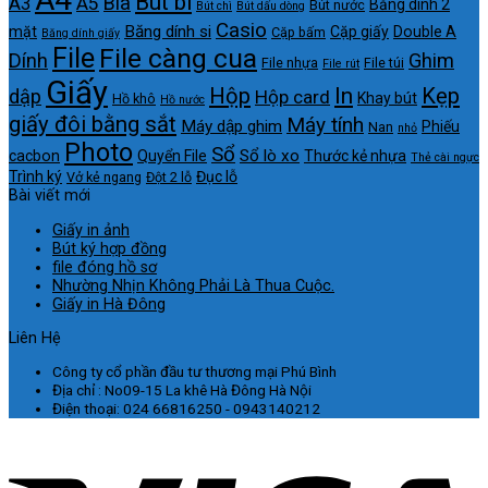
Bút bi
Bìa
A5
A3
Băng dính 2
Bút nước
Bút chì
Bút dấu dòng
Casio
Băng dính si
mặt
Cặp giấy
Double A
Cặp bấm
Băng dính giấy
File
File càng cua
Dính
Ghim
File nhựa
File túi
File rút
Giấy
In
Hộp
Kẹp
dập
Hộp card
Khay bút
Hồ khô
Hồ nước
giấy đôi bằng sắt
Máy tính
Máy dập ghim
Phiếu
Nan
nhỏ
Photo
Sổ
Sổ lò xo
cacbon
Quyển File
Thước kẻ nhựa
Thẻ cài ngực
Trình ký
Đục lỗ
Vở kẻ ngang
Đột 2 lỗ
Bài viết mới
Giấy in ảnh
Bút ký hợp đồng
file đóng hồ sơ
Nhường Nhịn Không Phải Là Thua Cuộc.
Giấy in Hà Đông
Liên Hệ
Công ty cổ phần đầu tư thương mại Phú Bình
Địa chỉ : No09-15 La khê Hà Đông Hà Nội
Điện thoại: 024 66816250 - 0943140212