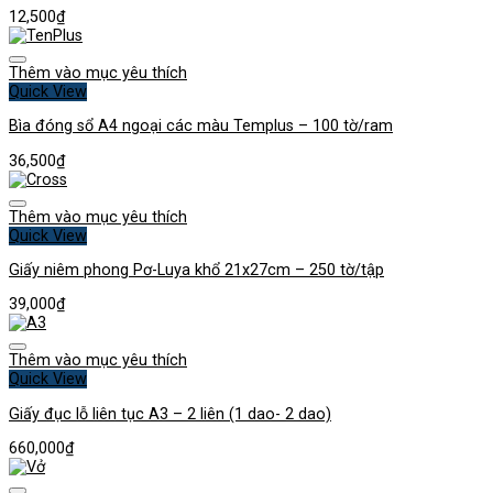
12,500
₫
Thêm vào mục yêu thích
Quick View
Bìa đóng sổ A4 ngoại các màu Templus – 100 tờ/ram
36,500
₫
Thêm vào mục yêu thích
Quick View
Giấy niêm phong Pơ-Luya khổ 21x27cm – 250 tờ/tập
39,000
₫
Thêm vào mục yêu thích
Quick View
Giấy đục lỗ liên tục A3 – 2 liên (1 dao- 2 dao)
660,000
₫