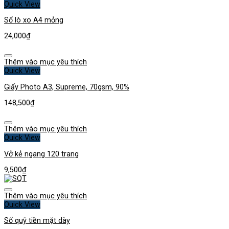
Quick View
Sổ lò xo A4 mỏng
24,000
₫
Thêm vào mục yêu thích
Quick View
Giấy Photo A3, Supreme, 70gsm, 90%
148,500
₫
Thêm vào mục yêu thích
Quick View
Vở kẻ ngang 120 trang
9,500
₫
Thêm vào mục yêu thích
Quick View
Sổ quỹ tiền mặt dày