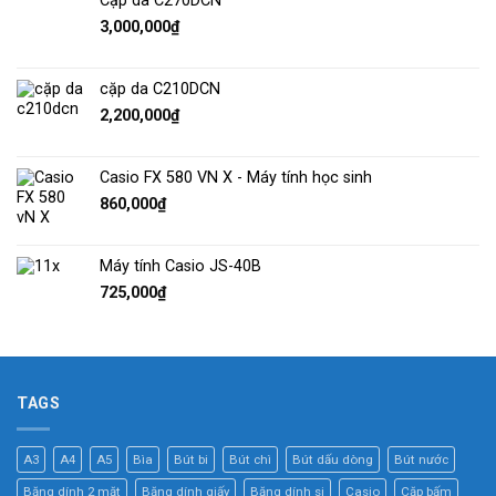
Cặp da C270DCN
3,000,000
₫
cặp da C210DCN
2,200,000
₫
Casio FX 580 VN X - Máy tính học sinh
860,000
₫
Máy tính Casio JS-40B
725,000
₫
TAGS
A3
A4
A5
Bìa
Bút bi
Bút chì
Bút dấu dòng
Bút nước
Băng dính 2 mặt
Băng dính giấy
Băng dính si
Casio
Cặp bấm