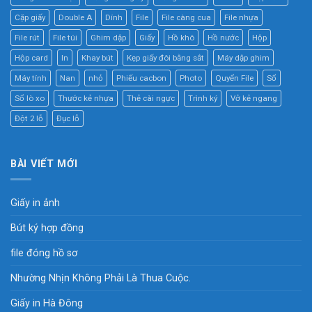
Cặp giấy
Double A
Dính
File
File càng cua
File nhựa
File rút
File túi
Ghim dập
Giấy
Hồ khô
Hồ nước
Hộp
Hộp card
In
Khay bút
Kẹp giấy đôi bằng sắt
Máy dập ghim
Máy tính
Nan
nhỏ
Phiếu cacbon
Photo
Quyển File
Sổ
Sổ lò xo
Thước kẻ nhựa
Thẻ cài ngực
Trình ký
Vở kẻ ngang
Đột 2 lỗ
Đục lỗ
BÀI VIẾT MỚI
Giấy in ảnh
Bút ký hợp đồng
file đóng hồ sơ
Nhường Nhịn Không Phải Là Thua Cuộc.
Giấy in Hà Đông