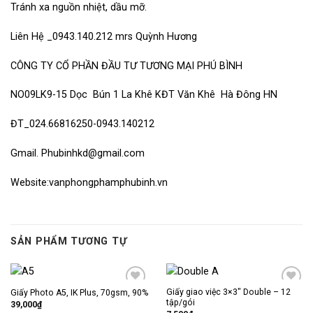
Tránh xa nguồn nhiệt, dầu mỡ.
Liên Hệ _0943.140.212 mrs Quỳnh Hương
CÔNG TY CỔ PHẦN ĐẦU TƯ TƯƠNG MẠI PHÚ BÌNH
NO09LK9-15 Dọc Bún 1 La Khê KĐT Văn Khê Hà Đông HN
ĐT_024.66816250-0943.140212
Gmail.
Phubinhkd@gmail.com
Website:vanphongphamphubinh.vn
SẢN PHẨM TƯƠNG TỰ
Giấy giao việc 3×3″ Double – 12
Giấy Photo A5, IK Plus, 70gsm, 90%
Thêm
Thêm
tập/gói
vào
vào
39,000
₫