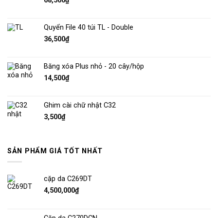
68,500
₫
Quyển File 40 túi TL - Double
36,500
₫
Băng xóa Plus nhỏ - 20 cây/hộp
14,500
₫
Ghim cài chữ nhật C32
3,500
₫
SẢN PHẨM GIÁ TỐT NHẤT
cặp da C269DT
4,500,000
₫