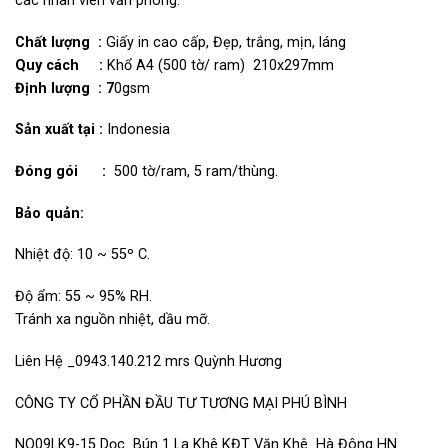
các nhân viên văn phòng.
Chất lượng :
Giấy in cao cấp, Đẹp, trắng, mịn, láng
Quy cách :
Khổ A4 (500 tờ/ ram) 210x297mm
Định lượng : 7
0gsm
Sản xuất tại :
Indonesia
Đóng gói :
500 tờ/ram, 5 ram/thùng.
Bảo quản:
Nhiệt độ:
10 ~ 55º C.
Độ ẩm: 55 ~ 95% RH.
Tránh xa nguồn nhiệt, dầu mỡ.
Liên Hệ _0943.140.212 mrs Quỳnh Hương
CÔNG TY CỔ PHẦN ĐẦU TƯ TƯƠNG MẠI PHÚ BÌNH
NO09LK9-15 Dọc Bún 1 La Khê KĐT Văn Khê Hà Đông HN