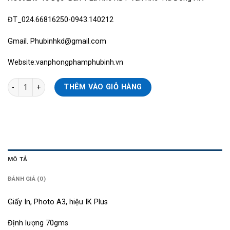
ĐT_024.66816250-0943.140212
Gmail.
Phubinhkd@gmail.com
Website:vanphongphamphubinh.vn
Giấy Photo A3, IK Plus, 70gsm, 90% số lượng
THÊM VÀO GIỎ HÀNG
MÔ TẢ
ĐÁNH GIÁ (0)
Giấy In, Photo A3, hiệu IK Plus
Định lượng 70gms