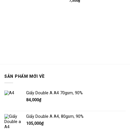
mục
mục
7,500
₫
yêu
yêu
thích
thích
SẢN PHẨM MỚI VỀ
Giấy Double A A4 70gsm, 90%
84,000
₫
Giấy Double A A4, 80gsm, 90%
105,000
₫