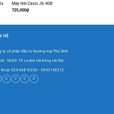
Máy tính Casio JS-40B
725,000
₫
N HỆ
 ty cổ phần đầu tư thương mại Phú Bình
chỉ : No09-15 La khê Hà Đông Hà Nội
n thoại: 024 66816250 - 0943140212