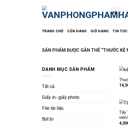
Skip
to
T
k
content
TRANG CHỦ
CỬA HÀNG
GIỎ HÀNG
TIN TƯC
SẢN PHẨM ĐƯỢC GẮN THẺ “THƯỚC KẺ 
DANH MỤC SẢN PHẨM
Thướ
14,5
Tất cả
Giấy in- giấy photo
File tài liệu
Tẩy 
viên
Bút bi
4,00