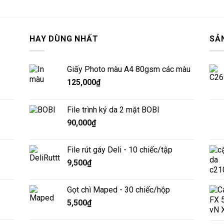
HAY DÙNG NHẤT
SẢ
Giấy Photo màu A4 80gsm các màu
125,000
₫
File trình ký da 2 mặt BOBI
90,000
₫
File rút gáy Deli - 10 chiếc/tập
9,500
₫
Gọt chì Maped - 30 chiếc/hộp
5,500
₫