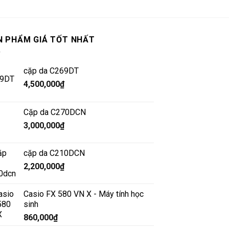
N PHẨM GIÁ TỐT NHẤT
cặp da C269DT
4,500,000
₫
Cặp da C270DCN
3,000,000
₫
cặp da C210DCN
2,200,000
₫
Casio FX 580 VN X - Máy tính học
sinh
860,000
₫