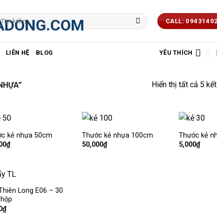
ìm
CALL: 0943140
iếm:
LIÊN HỆ
BLOG
YÊU THÍCH
Hiển thị tất cả 5 kế
NHỰA”
c kẻ nhựa 50cm
Thước kẻ nhựa 100cm
Thước kẻ n
Thêm
Thêm
00
₫
50,000
₫
5,000
₫
vào
vào
mục
mục
yêu
yêu
thích
thích
Thiên Long E06 – 30
Thêm
/hộp
vào
mục
0
₫
yêu