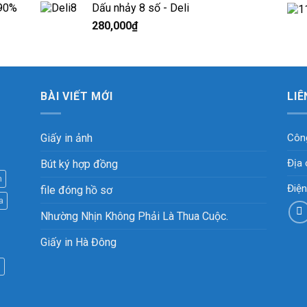
 90%
Dấu nhảy 8 số - Deli
280,000
₫
BÀI VIẾT MỚI
LIÊ
Giấy in ảnh
Công
Địa 
Bút ký hợp đồng
m
Điệ
file đóng hồ sơ
a
Nhường Nhịn Không Phải Là Thua Cuộc.
Giấy in Hà Đông
m