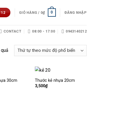
0
GIỎ HÀNG /
0
₫
ĐĂNG NHẬP
212
CONTACT
08:00 - 17:00
0943140212
t quả
hựa 30cm
Thước kẻ nhựa 20cm
Thêm
Thêm
3,500
₫
vào
vào
mục
mục
yêu
yêu
thích
thích