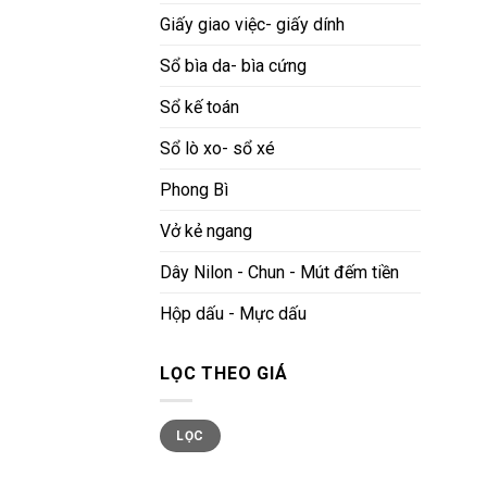
Giấy giao việc- giấy dính
Sổ bìa da- bìa cứng
Sổ kế toán
Sổ lò xo- sổ xé
Phong Bì
Vở kẻ ngang
Dây Nilon - Chun - Mút đếm tiền
Hộp dấu - Mực dấu
LỌC THEO GIÁ
LỌC