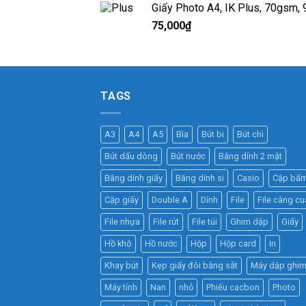
Giấy Photo A4, IK Plus, 70gsm,
75,000
₫
TAGS
A3
A4
A5
Bìa
Bút bi
Bút chì
Bút dấu dòng
Bút nước
Băng dính 2 mặt
Băng dính giấy
Băng dính si
Casio
Cặp bấ
Cặp giấy
Double A
Dính
File
File càng cu
File nhựa
File rút
File túi
Ghim dập
Giấy
Hồ khô
Hồ nước
Hộp
Hộp card
In
Khay bút
Kẹp giấy đôi bằng sắt
Máy dập ghi
Máy tính
Nan
nhỏ
Phiếu cacbon
Photo