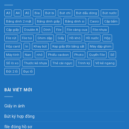
A3
A4
A5
Bìa
Bút bi
Bút chì
Bút dấu dòng
Bút nước
Băng dính 2 mặt
Băng dính giấy
Băng dính si
Casio
Cặp bấm
Cặp giấy
Double A
Dính
File
File càng cua
File nhựa
File rút
File túi
Ghim dập
Giấy
Hồ khô
Hồ nước
Hộp
Hộp card
In
Khay bút
Kẹp giấy đôi bằng sắt
Máy dập ghim
Máy tính
Nan
nhỏ
Phiếu cacbon
Photo
Quyển File
Sổ
Sổ lò xo
Thước kẻ nhựa
Thẻ cài ngực
Trình ký
Vở kẻ ngang
Đột 2 lỗ
Đục lỗ
BÀI VIẾT MỚI
Giấy in ảnh
Bút ký hợp đồng
file đóng hồ sơ