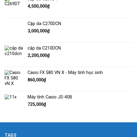
4,500,000
₫
Cặp da C270DCN
3,000,000
₫
cặp da C210DCN
2,200,000
₫
Casio FX 580 VN X - Máy tính học sinh
860,000
₫
Máy tính Casio JS-40B
725,000
₫
TAGS