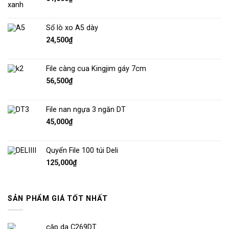
Sổ lò xo A5 dày
24,500
₫
File càng cua Kingjim gáy 7cm
56,500
₫
File nan ngựa 3 ngăn DT
45,000
₫
Quyển File 100 túi Deli
125,000
₫
SẢN PHẨM GIÁ TỐT NHẤT
cặp da C269DT