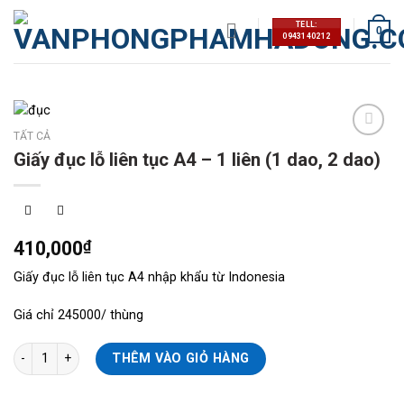
Skip
TELL:
to
0
0943140212
content
TẤT CẢ
Thêm
Giấy đục lỗ liên tục A4 – 1 liên (1 dao, 2 dao)
vào
mục
yêu
thích
410,000
₫
Giấy đục lỗ liên tục A4 nhập khẩu từ Indonesia
Giá chỉ 245000/ thùng
Giấy đục lỗ liên tục A4 - 1 liên (1 dao, 2 dao) số lượng
THÊM VÀO GIỎ HÀNG