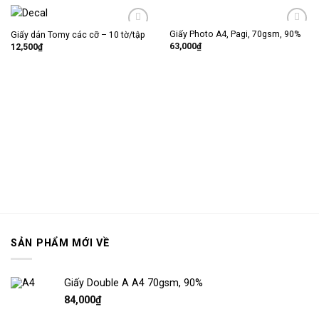
Giấy Photo A4, Pagi, 70gsm, 90%
Giấy dán Tomy các cỡ – 10 tờ/tập
Thêm
Thêm
63,000
₫
vào
vào
12,500
₫
mục
mục
yêu
yêu
thích
thích
SẢN PHẨM MỚI VỀ
Giấy Double A A4 70gsm, 90%
84,000
₫