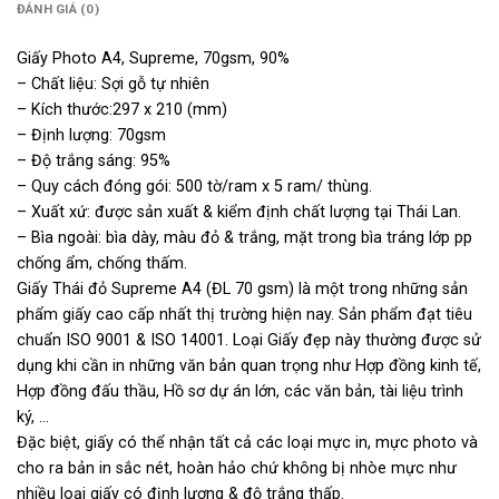
ĐÁNH GIÁ (0)
Giấy Photo A4, Supreme, 70gsm, 90%
– Chất liệu: Sợi gỗ tự nhiên
– Kích thước:297 x 210 (mm)
– Định lượng: 70gsm
– Độ trắng sáng: 95%
– Quy cách đóng gói: 500 tờ/ram x 5 ram/ thùng.
– Xuất xứ: được sản xuất & kiểm định chất lượng tại Thái Lan.
– Bìa ngoài: bìa dày, màu đỏ & trắng, mặt trong bìa tráng lớp pp
chống ẩm, chống thấm.
Giấy Thái đỏ Supreme A4 (ĐL 70 gsm) là một trong những sản
phẩm giấy cao cấp nhất thị trường hiện nay. Sản phẩm đạt tiêu
chuẩn ISO 9001 & ISO 14001. Loại Giấy đẹp này thường được sử
dụng khi cần in những văn bản quan trọng như Hợp đồng kinh tế,
Hợp đồng đấu thầu, Hồ sơ dự án lớn, các văn bản, tài liệu trình
ký, …
Đặc biệt, giấy có thể nhận tất cả các loại mực in, mực photo và
cho ra bản in sắc nét, hoàn hảo chứ không bị nhòe mực như
nhiều loại giấy có định lượng & độ trắng thấp.