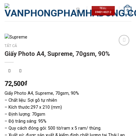
Skip
TELL:
to
0
0943140212
content
TẤT CẢ
Thêm
Giấy Photo A4, Supreme, 70gsm, 90%
vào
mục
yêu
thích
72,500
₫
Giấy Photo A4, Supreme, 70gsm, 90%
– Chất liệu: Sợi gỗ tự nhiên
– Kích thước:297 x 210 (mm)
– Định lượng: 70gsm
– Độ trắng sáng: 95%
– Quy cách đóng gói: 500 tờ/ram x 5 ram/ thùng.
– Xuất xứ: được sản xuất & kiểm định chất lượng tại Thái Lan.