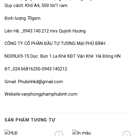
Quy cách: Khổ A4, 500 tờ/1 ram
Định lượng 70gsm.
Liên Hệ _0943.140.212 mrs Quỳnh Hương
CÔNG TY CỔ PHẦN ĐẦU TƯ TƯƠNG MẠI PHÚ BÌNH
NO09LK9-15 Dọc Bún 1 La Khê KĐT Văn Khê Hà Đông HN
ĐT_024.66816250-0943.140212
Gmail.
Phubinhkd@gmail.com
Website:vanphongphamphubinh.com
SẢN PHẨM TƯƠNG TỰ