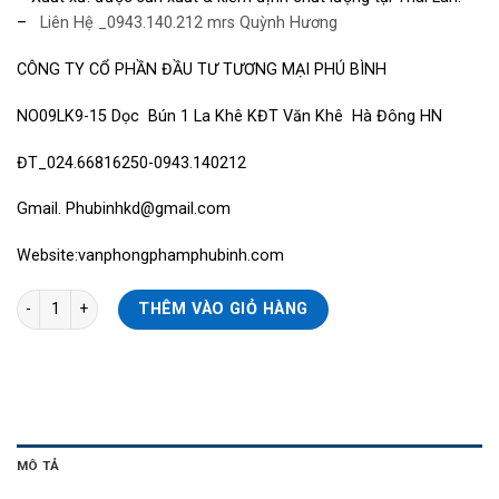
–
Liên Hệ _0943.140.212 mrs Quỳnh Hương
CÔNG TY CỔ PHẦN ĐẦU TƯ TƯƠNG MẠI PHÚ BÌNH
NO09LK9-15 Dọc Bún 1 La Khê KĐT Văn Khê Hà Đông HN
ĐT_024.66816250-0943.140212
Gmail.
Phubinhkd@gmail.com
Website:vanphongphamphubinh.com
Giấy Photo A4, Supreme, 70gsm, 90% số lượng
THÊM VÀO GIỎ HÀNG
MÔ TẢ