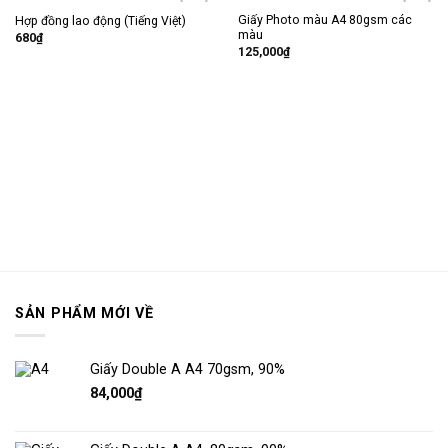
Giấy Photo màu A4 80gsm các
Hợp đồng lao động (Tiếng Việt)
Thêm
Thêm
màu
vào
vào
680
₫
mục
mục
125,000
₫
yêu
yêu
thích
thích
SẢN PHẨM MỚI VỀ
Giấy Double A A4 70gsm, 90%
84,000
₫