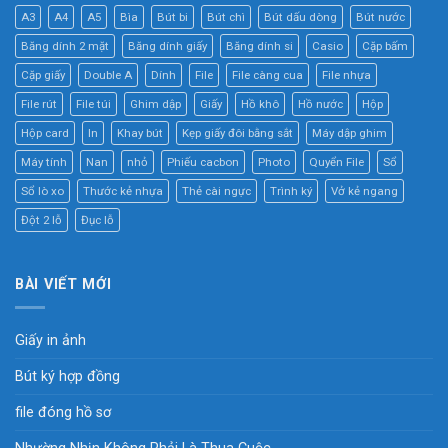
A3
A4
A5
Bìa
Bút bi
Bút chì
Bút dấu dòng
Bút nước
Băng dính 2 mặt
Băng dính giấy
Băng dính si
Casio
Cặp bấm
Cặp giấy
Double A
Dính
File
File càng cua
File nhựa
File rút
File túi
Ghim dập
Giấy
Hồ khô
Hồ nước
Hộp
Hộp card
In
Khay bút
Kẹp giấy đôi bằng sắt
Máy dập ghim
Máy tính
Nan
nhỏ
Phiếu cacbon
Photo
Quyển File
Sổ
Sổ lò xo
Thước kẻ nhựa
Thẻ cài ngực
Trình ký
Vở kẻ ngang
Đột 2 lỗ
Đục lỗ
BÀI VIẾT MỚI
Giấy in ảnh
Bút ký hợp đồng
file đóng hồ sơ