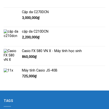
Cặp da C270DCN
3,000,000
₫
cặp da C210DCN
2,200,000
₫
Casio FX 580 VN X - Máy tính học sinh
860,000
₫
Máy tính Casio JS-40B
725,000
₫
TAGS