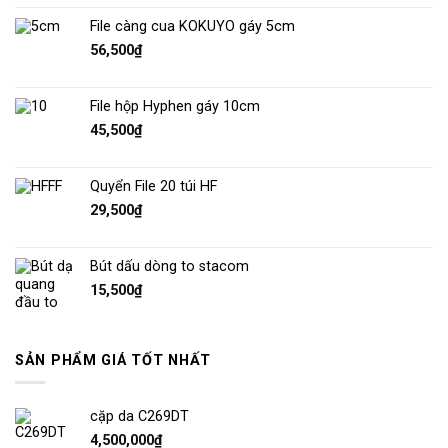
File càng cua KOKUYO gáy 5cm
56,500
₫
File hộp Hyphen gáy 10cm
45,500
₫
Quyển File 20 túi HF
29,500
₫
Bút dấu dòng to stacom
15,500
₫
SẢN PHẨM GIÁ TỐT NHẤT
cặp da C269DT
4,500,000
₫