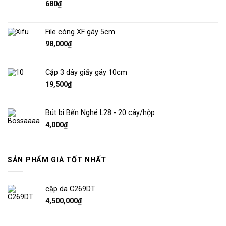
680
₫
File còng XF gáy 5cm
98,000
₫
Cặp 3 dây giấy gáy 10cm
19,500
₫
Bút bi Bến Nghé L28 - 20 cây/hộp
4,000
₫
SẢN PHẨM GIÁ TỐT NHẤT
cặp da C269DT
4,500,000
₫