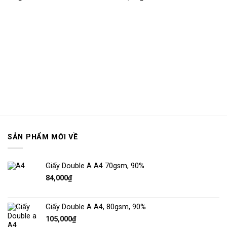
mục
mục
yêu
yêu
thích
thích
SẢN PHẨM MỚI VỀ
Giấy Double A A4 70gsm, 90%
84,000
₫
Giấy Double A A4, 80gsm, 90%
105,000
₫