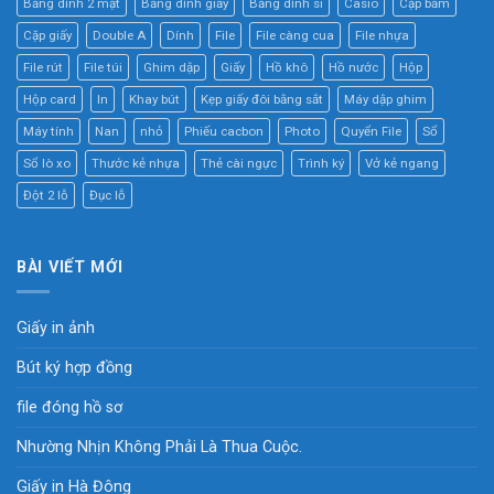
Băng dính 2 mặt
Băng dính giấy
Băng dính si
Casio
Cặp bấm
Cặp giấy
Double A
Dính
File
File càng cua
File nhựa
File rút
File túi
Ghim dập
Giấy
Hồ khô
Hồ nước
Hộp
Hộp card
In
Khay bút
Kẹp giấy đôi bằng sắt
Máy dập ghim
Máy tính
Nan
nhỏ
Phiếu cacbon
Photo
Quyển File
Sổ
Sổ lò xo
Thước kẻ nhựa
Thẻ cài ngực
Trình ký
Vở kẻ ngang
Đột 2 lỗ
Đục lỗ
BÀI VIẾT MỚI
Giấy in ảnh
Bút ký hợp đồng
file đóng hồ sơ
Nhường Nhịn Không Phải Là Thua Cuộc.
Giấy in Hà Đông