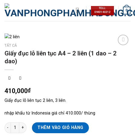
Skip
TELL:
to
0
0943140212
content
TẤT CẢ
Thêm
Giấy đục lỗ liên tục A4 – 2 liên (1 dao – 2
vào
dao)
mục
yêu
thích
410,000
₫
Giấy đục lỗ liên tục 2 liên, 3 liên.
nhập khẩu từ Indonesia giá chỉ 410.000/ thùng
Giấy đục lỗ liên tục A4 - 2 liên (1 dao - 2 dao) số lượng
THÊM VÀO GIỎ HÀNG