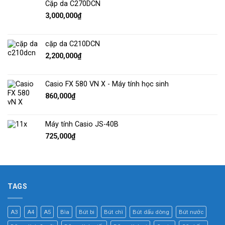
Cặp da C270DCN
3,000,000
₫
cặp da C210DCN
2,200,000
₫
Casio FX 580 VN X - Máy tính học sinh
860,000
₫
Máy tính Casio JS-40B
725,000
₫
TAGS
A3
A4
A5
Bìa
Bút bi
Bút chì
Bút dấu dòng
Bút nước