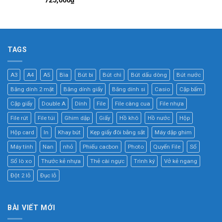
725,000
₫
TAGS
A3
A4
A5
Bìa
Bút bi
Bút chì
Bút dấu dòng
Bút nước
Băng dính 2 mặt
Băng dính giấy
Băng dính si
Casio
Cặp bấm
Cặp giấy
Double A
Dính
File
File càng cua
File nhựa
File rút
File túi
Ghim dập
Giấy
Hồ khô
Hồ nước
Hộp
Hộp card
In
Khay bút
Kẹp giấy đôi bằng sắt
Máy dập ghim
Máy tính
Nan
nhỏ
Phiếu cacbon
Photo
Quyển File
Sổ
Sổ lò xo
Thước kẻ nhựa
Thẻ cài ngực
Trình ký
Vở kẻ ngang
Đột 2 lỗ
Đục lỗ
BÀI VIẾT MỚI