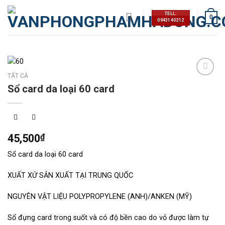
Skip
TELL:
to
0
0943140212
content
TẤT CẢ
Thêm
Sổ card da loại 60 card
vào
mục
yêu
thích
45,500
₫
Sổ card da loại 60 card
XUẤT XỨ SẢN XUẤT TẠI TRUNG QUỐC
NGUYÊN VẬT LIỆU POLYPROPYLENE (ANH)/ANKEN (MỸ)
Sổ đựng card trong suốt và có độ bền cao do vỏ được làm tự