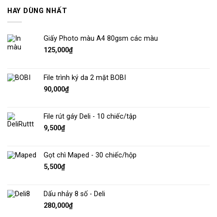
HAY DÙNG NHẤT
Giấy Photo màu A4 80gsm các màu
125,000
₫
File trình ký da 2 mặt BOBI
90,000
₫
File rút gáy Deli - 10 chiếc/tập
9,500
₫
Gọt chì Maped - 30 chiếc/hộp
5,500
₫
Dấu nhảy 8 số - Deli
280,000
₫