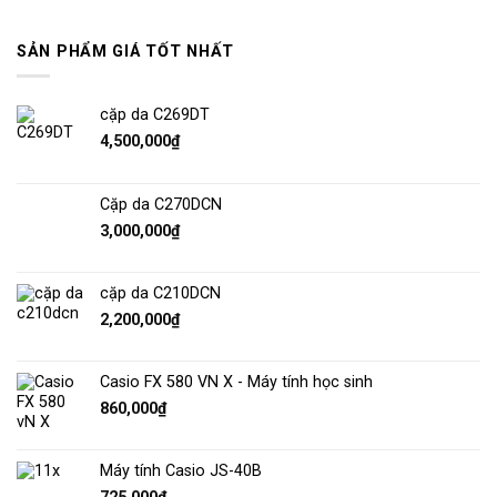
SẢN PHẨM GIÁ TỐT NHẤT
cặp da C269DT
4,500,000
₫
Cặp da C270DCN
3,000,000
₫
cặp da C210DCN
2,200,000
₫
Casio FX 580 VN X - Máy tính học sinh
860,000
₫
Máy tính Casio JS-40B